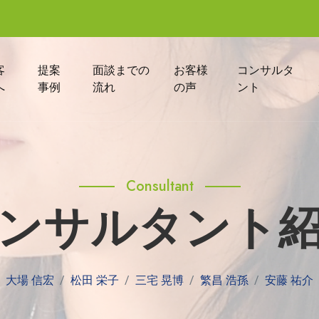
客
提案
面談までの
お客様
コンサルタ
へ
事例
流れ
の声
ント
Consultant
ンサルタント
大場 信宏
松田 栄子
三宅 晃博
繁昌 浩孫
安藤 祐介